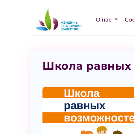
О нас
Со
Школа равных