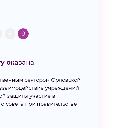
8
9
у оказана
твенным сектором Орловской
 взаимодействие учреждений
ой защиты участие в
о совета при правительстве