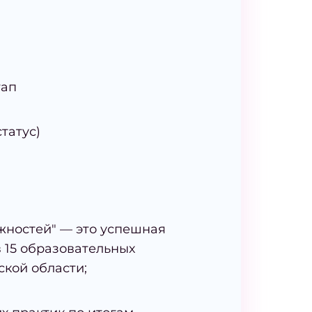
тап
татус)
жностей" — это успешная
в 15 образовательных
ской области;