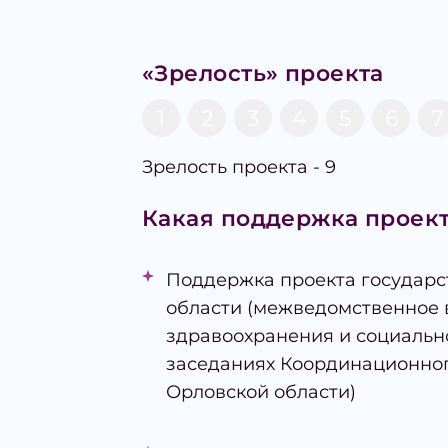
«Зрелость» проекта
1
2
3
4
5
6
7
Зрелость проекта - 9
Какая поддержка проект
Поддержка проекта государс
области (межведомственное
здравоохранения и социальн
заседаниях Координационног
Орловской области)