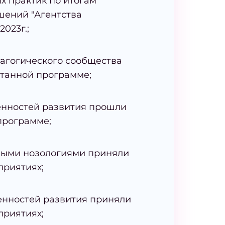
х практик по итогам
шений "Агентства
023г.;
дагогического сообщества
танной программе;
бенностей развития прошли
программе;
чными нозологиями приняли
приятиях;
енностей развития приняли
приятиях;